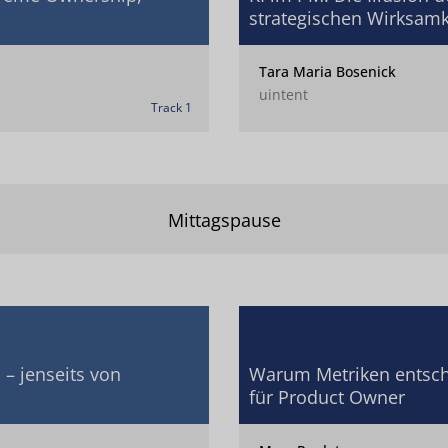
strategischen Wirksamk
Tara Maria Bosenick
uintent
Track 1
Mittagspause
– jenseits von
Warum Metriken entsche
für Product Owner