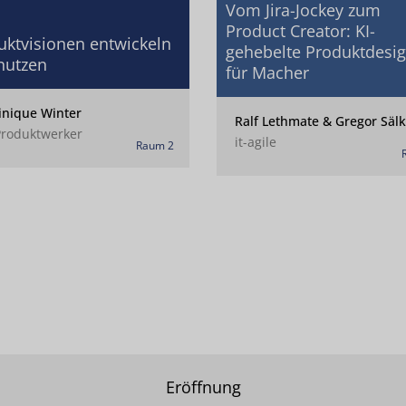
Vom Jira-Jockey zum
Product Creator: KI-
uktvisionen entwickeln
gehebelte Produktdesi
nutzen
für Macher
nique Winter
Ralf Lethmate & Gregor Sälk
Produktwerker
it-agile
Raum 2
I
Eröffnung