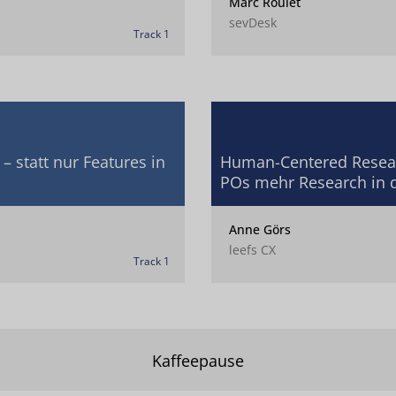
Marc Roulet
sevDesk
Track 1
 statt nur Features in
Human-Centered Resear
POs mehr Research in d
Anne Görs
leefs CX
Track 1
Kaffeepause