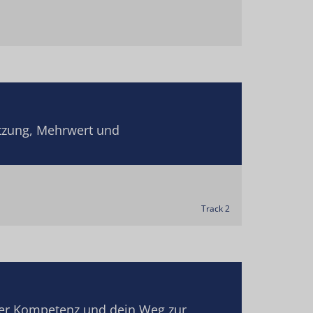
tzung, Mehrwert und
Track 2
 der Kompetenz und dein Weg zur