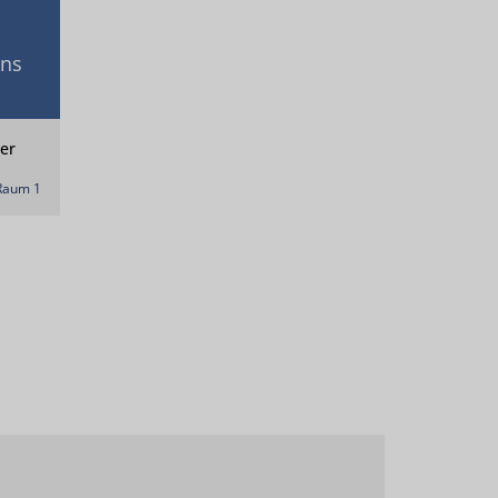
gns
er
Raum 1