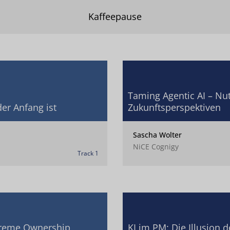
Kaffeepause
Taming Agentic AI – Nu
er Anfang ist
Zukunftsperspektiven
Sascha Wolter
NiCE Cognigy
Track 1
treme Ownership,
KI im PM: Die Illusion